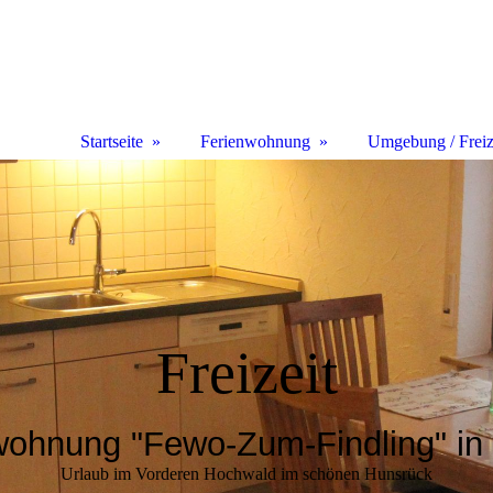
Startseite
Ferienwohnung
Umgebung / Freize
Freizeit
wohnung "Fewo-Zum-Findling" in
Urlaub im Vorderen Hochwald im schönen Hunsrück