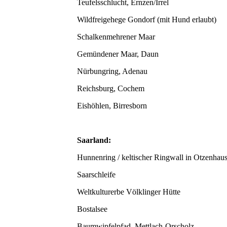
Teufelsschlucht, Ernzen/Irrel
Wildfreigehege Gondorf (mit Hund erlaubt)
Schalkenmehrener Maar
Gemündener Maar, Daun
Nürbungring, Adenau
Reichsburg, Cochem
Eishöhlen, Birresborn
Saarland:
Hunnenring / keltischer Ringwall in Otzenhau
Saarschleife
Weltkulturerbe Völklinger Hütte
Bostalsee
Baumwipfelpfad, Mettlach-Orscholz