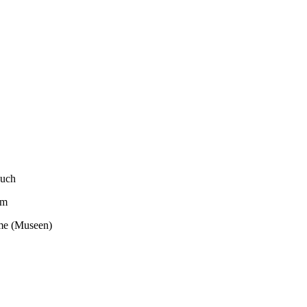
 auch
um
ume (Museen)