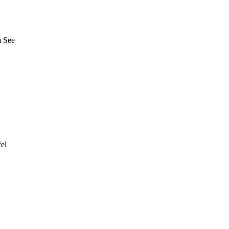
m See
el