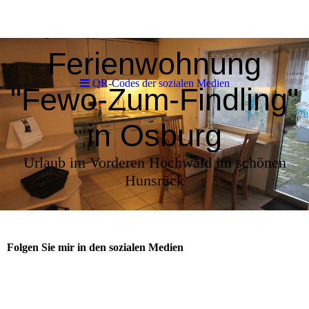
QR-Codes der sozialen Medien
Ferienwohnung
QR-Codes der sozialen Medien
"Fewo-Zum-Findling"
in Osburg
Urlaub im Vorderen Hochwald im schönen
Hunsrück
Folgen Sie mir in den sozialen Medien